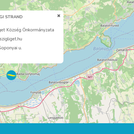
ÉGI STRAND
iget Község Önkormányzata
zigliget.hu
Soponyai u.