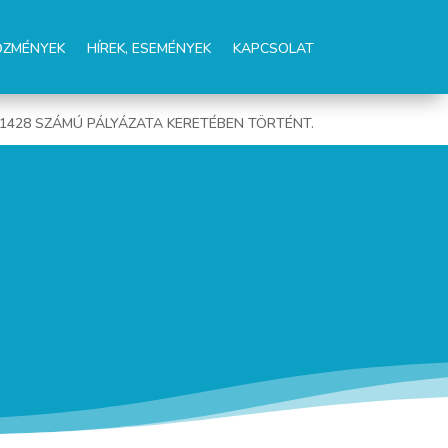
ŐZMÉNYEK
HÍREK, ESEMÉNYEK
KAPCSOLAT
01428 SZÁMÚ PÁLYÁZATA KERETÉBEN TÖRTÉNT.