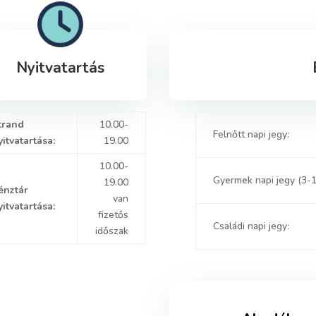
Nyitvatartás
trand
10.00-
Felnőtt napi jegy:
yitvatartása:
19.00
10.00-
Gyermek napi jegy (3-1
19.00
énztár
van
yitvatartása:
fizetős
Családi napi jegy:
időszak