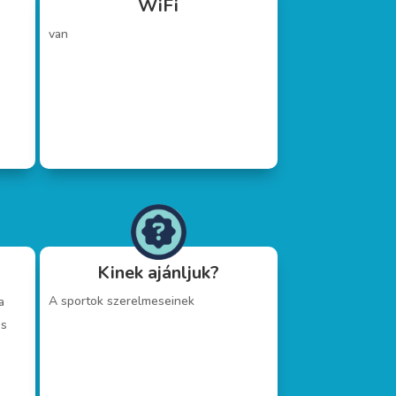
WiFi
van
Kinek ajánljuk?
A sportok szerelmeseinek
a
és