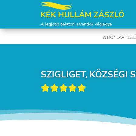
KÉK HULLÁM ZÁSZLÓ
A legjobb balatoni strandok védjegye
A HONLAP FEJL
SZIGLIGET, KÖZSÉGI