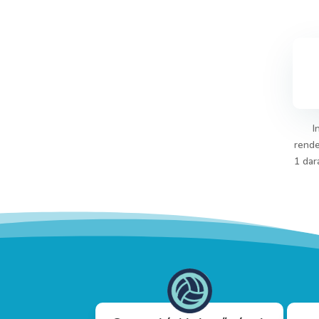
I
rende
1 dar