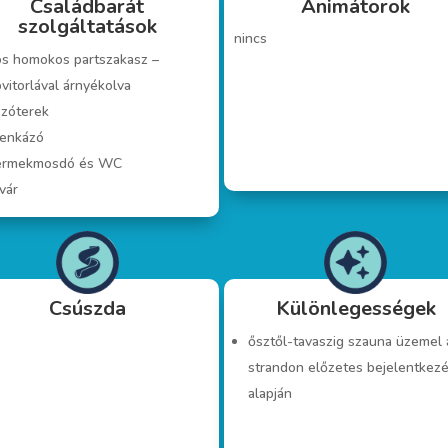
Családbarát
Animátorok
szolgáltatások
nincs
ós homokos partszakasz –
vitorlával árnyékolva
szóterek
lenkázó
ermekmosdó és WC
vár
Csúszda
Különlegességek
ősztől-tavaszig szauna üzemel 
strandon előzetes bejelentkez
alapján