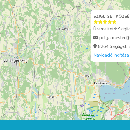
SZIGLIGET KÖZS
Üzemeltető: Szigl
polgarmester@s
8264 Szigliget, 
Navigáció indítása