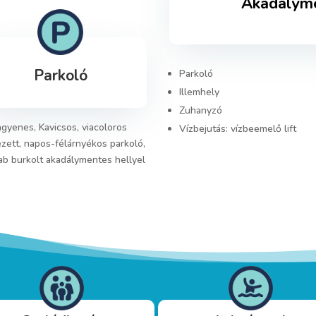
Akadályme
Parkoló
Parkoló
Illemhely
Zuhanyzó
ngyenes, Kavicsos, viacoloros
Vízbejutás: vízbeemelő lift
zett, napos-félárnyékos parkoló,
ab burkolt akadálymentes hellyel