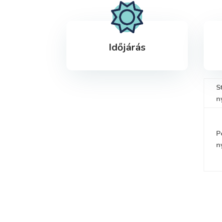
Időjárás
S
n
P
n