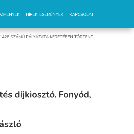
ŐZMÉNYEK
HÍREK, ESEMÉNYEK
KAPCSOLAT
01428 SZÁMÚ PÁLYÁZATA KERETÉBEN TÖRTÉNT.
és díjkiosztó. Fonyód,
Zászló