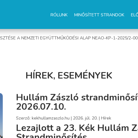
RÓLUNK
MINŐSÍTETT STRANDOK
EL
ESZTÉSE A NEMZETI EGYÜTTMŰKÖDÉSI ALAP NEAO-KP-1-2025/2-0
HÍREK, ESEMÉNYEK
Hullám Zászló strandminősít
2026.07.10.
Szerző:
kekhullamzaszlo.hu
|
2026. júl. 20.
|
Hírek
Lezajlott a 23. Kék Hullám 
Strandminősítés.