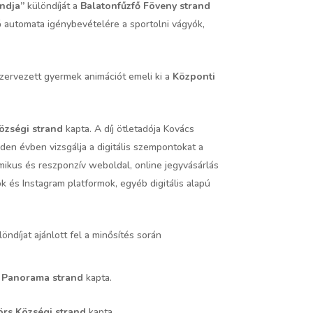
andja”
különdíját a
Balatonfűzfő Föveny strand
ő automata igénybevételére a sportolni vágyók,
szervezett gyermek animációt emeli ki a
Központi
özségi strand
kapta. A díj ötletadója Kovács
den évben vizsgálja a digitális szempontokat a
mikus és reszponzív weboldal, online jegyvásárlás
ok és Instagram platformok, egyéb digitális alapú
íjat ajánlott fel a minősítés során
 Panorama strand
kapta.
örs Községi strand
kapta.