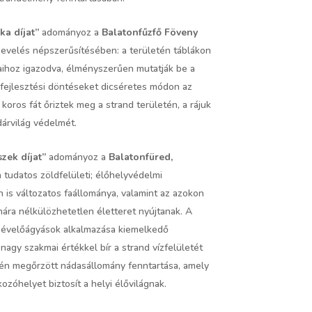
ka díjat”
adományoz a
Balatonfűzfő Föveny
nevelés népszerűsítésében: a területén táblákon
saihoz igazodva, élményszerűen mutatják be a
 fejlesztési döntéseket dicséretes módon az
koros fát őriztek meg a strand területén, a rájuk
árvilág védelmét.
szek díjat”
adományoz a
Balatonfüred,
a tudatos zöldfelületi; élőhelyvédelmi
is változatos faállománya, valamint az azokon
ra nélkülözhetetlen életteret nyújtanak. A
z évelőágyások alkalmazása kiemelkedő
agy szakmai értékkel bír a strand vízfelületét
szén megőrzött nádasállomány fenntartása, amely
ozóhelyet biztosít a helyi élővilágnak.