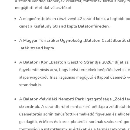
a strandi vendéglátóhelyek kínálatát, fontosnak tartva a helyi 
megújított étel-ital választékot.
A megmérettetésen részt vevő 42 strand közül a legtöbb po
címet a
Kisfaludy Strand
kapta
Balatonfüreden
.
A
Magyar Turisztikai Ügynökség „Balaton Családbarát st
Játék strand
kapta.
A
Balatoni Kör „Balaton Gasztro Strandja 2026.” díját
az
figyelemfelhívás arra, hogy helyi termékek beépítésével az ét
alapanyagokból, friss, izgalmas megújuló étlappal üzemelő 
strandnak is.
A
Balaton-felvidéki Nemzeti Park Igazgatósága „Zöld le
strandnak
. A strandterület mintaszerű példája a zöldfelü
üzemeltetés során tanúsított kiemelkedő figyelem és elköte
gazdagító, értékes és koros platánfák sorának szakszerű g
fontosságú a mikroklimatikus értékek és a természetközeli 