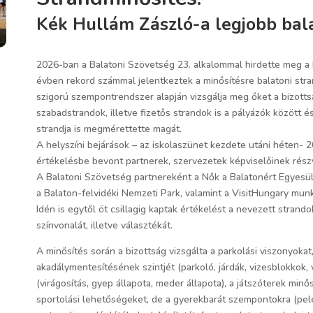
Kék Hullám Zászló-a legjobb bal
2026-ban a Balatoni Szövetség 23. alkalommal hirdette meg a 
évben rekord számmal jelentkeztek a minősítésre balatoni stran
szigorú szempontrendszer alapján vizsgálja meg őket a bizotts
szabadstrandok, illetve fizetős strandok is a pályázók közöt
strandja is megmérettette magát.
A helyszíni bejárások – az iskolaszünet kezdete utáni héten- 20
értékelésbe bevont partnerek, szervezetek képviselőinek rész
A Balatoni Szövetség partnereként a Nők a Balatonért Egyesüle
a Balaton-felvidéki Nemzeti Park, valamint a VisitHungary munk
Idén is egytől öt csillagig kaptak értékelést a nevezett strando
színvonalát, illetve választékát.
A minősítés során a bizottság vizsgálta a parkolási viszonyokat,
akadálymentesítésének szintjét (parkoló, járdák, vizesblokkok, 
(virágosítás, gyep állapota, meder állapota), a játszóterek min
sportolási lehetőségeket, de a gyerekbarát szempontokra (pelen