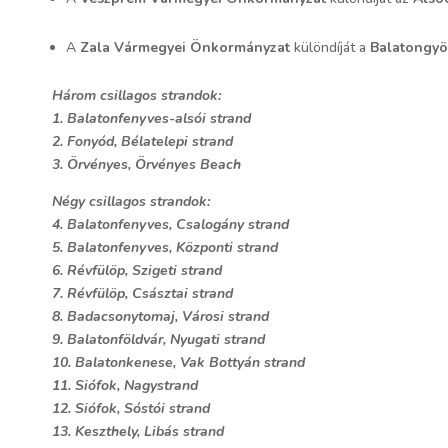
A
Zala Vármegyei Önkormányzat
különdíját a
Balatongyö
Három csillagos strandok:
1. Balatonfenyves-alsói strand
2. Fonyód, Bélatelepi strand
3. Örvényes, Örvényes Beach
Négy csillagos strandok:
4. Balatonfenyves, Csalogány strand
5. Balatonfenyves, Központi strand
6. Révfülöp, Szigeti strand
7. Révfülöp, Császtai strand
8. Badacsonytomaj, Városi strand
9. Balatonföldvár, Nyugati strand
10. Balatonkenese, Vak Bottyán strand
11. Siófok, Nagystrand
12. Siófok, Sóstói strand
13. Keszthely, Libás strand