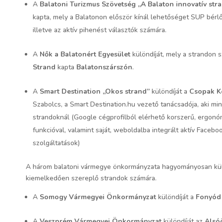
A
Balatoni Turizmus Szövetség „A Balaton innovatív str
kapta, mely a Balatonon először kínál lehetőséget SUP bérl
illetve az aktív pihenést választók számára.
A
Nők a Balatonért Egyesület
különdíját, mely a strandon 
Strand
kapta
Balatonszárszón
.
A
Smart Destination „Okos strand”
különdíját a
Csopak K
Szabolcs, a Smart Destination.hu vezető tanácsadója, aki min
strandoknál (Google cégprofilból elérhető korszerű, ergonó
funkcióval, valamint saját, weboldalba integrált aktív Facebo
szolgáltatások)
A három balatoni vármegye önkormányzata hagyományosan különd
kiemelkedően szereplő strandok számára.
A
Somogy Vármegyei Önkormányzat
különdíját a
Fonyód
A
Veszprém Vármegyei Önkormányzat
különdíját az
Alsó