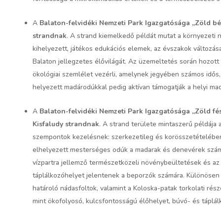
A
Balaton-felvidéki Nemzeti Park Igazgatósága „Zöld bé
strandnak
. A strand kiemelkedő példát mutat a környezeti 
kihelyezett, játékos edukációs elemek, az évszakok változá
Balaton jellegzetes élővilágát. Az üzemeltetés során hozott
ökológiai szemlélet vezérli, amelynek jegyében számos idős, 
helyezett madárodúkkal pedig aktívan támogatják a helyi mad
A
Balaton-felvidéki Nemzeti Park Igazgatósága „Zöld fé
Kisfaludy strandnak
. A strand területe mintaszerű példája 
szempontok kezelésnek: szerkezetileg és korösszetételében 
elhelyezett mesterséges odúk a madarak és denevérek számá
vízpartra jellemző természetközeli növénybeültetések és a
táplálkozóhelyet jelentenek a beporzók számára. Különösen n
határoló nádasfoltok, valamint a Koloska-patak torkolati ré
mint ökofolyosó, kulcsfontosságú élőhelyet, búvó- és táplálk