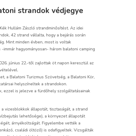
atoni strandok védjegye
Kék Hullám Zászló strandminősítést. Az idei
dok, 42 strand vállalta, hogy a bejárás során
ág. Mint minden évben, most is voltak
t és -immár hagyományosan- három balatoni camping
26. június 22.-től zajlottak öt napon keresztül az
vételével.
t, a Balatoni Turizmus Szövetség, a Balatoni Kör,
atársai helyszíneltek a strandokon.
k, ezzel is jelezve a fürdőhely szolgáltatásainak
 a vizesblokkok állapotát, tisztaságát, a strand
vízbejutás lehetősége), a környezet állapotát
őségét, árnyékoltságát. Figyelembe vették a
kázó, családi öltöző) is odafigyeltek. Vizsgálták