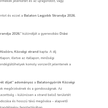
termékek jelenlétét és az újragondolt, vagy
ntot és ezzel a
Balaton Legjobb Strandja 2026.
randja 2026.”
különdíját a gyenesdiási
Diási
Alsóörs, Községi strand
kapta. A díj
lapon, illetve az itallapon, minőségi
vendéglátóhelyek komoly vonzerőt jelentenek a
vél díjat” adományoz
a
Balatongyörök Községi
letek megőrzésének és a gondosságnak. Az
lezettség – különösen a strand belső területét
ondozása és hosszú távú megóvása – alapvető
strandélmény fenntartásában.