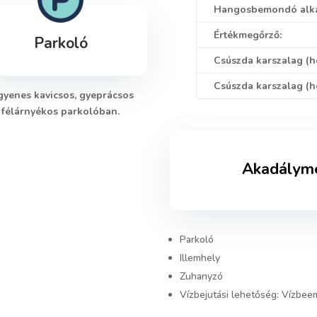
Hangosbemondó alka
Értékmegőrző:
Parkoló
Csúszda karszalag (h
Csúszda karszalag (h
gyenes kavicsos, gyeprácsos
félárnyékos parkolóban.
Akadályme
Parkoló
Illemhely
Zuhanyzó
Vízbejutási lehetőség: Vízbeem