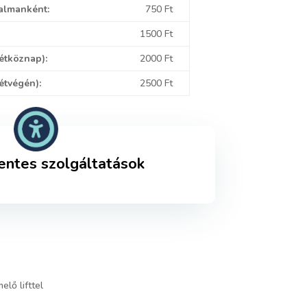
lmanként:
750 Ft
1500 Ft
étköznap):
2000 Ft
étvégén):
2500 Ft
ntes szolgáltatások
elő lifttel