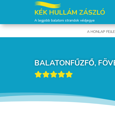
KÉK HULLÁM ZÁSZLÓ
A legjobb balatoni strandok védjegye
A HONLAP FEJL
BALATONFŰZFŐ, FÖ