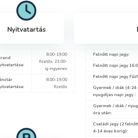
Nyitvatartás
8.00-19.00
Felnőtt napi jegy:
trand
fizetős, 23.00-
yitvatartása:
Felnőtt napi jegy 16.0
ig ingyenes
Felnőtt napi jegy Fűzf
énztár
8.00-19.00
yitvatartása:
fizetős
Gyermek / diák
(4-24
nyugdíjas napi jegy :
Gyermek / diák / nyug
óra után:
Családi jegy (2 felnő
4-14 éves korig):