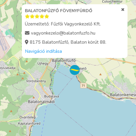
BALATONFŰZFŐ FÖVENYFÜRDŐ
Üzemeltető: Fűzfői Vagyonkezelő Kft.
vagyonkezelo@balatonfuzfo.hu
8175 Balatonfűzfő, Balaton körút 88.
Navigáció indítása