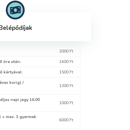
Belépődíjak
2000 Ft
0 óra után:
1400 Ft
ő kártyával:
1500 Ft
 éves korig)
/
1300 Ft
díjas napi jegy 16.00
1000 Ft
tt + max. 3 gyermek
6000 Ft