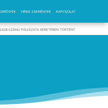
ŐZMÉNYEK
HÍREK, ESEMÉNYEK
KAPCSOLAT
01428 SZÁMÚ PÁLYÁZATA KERETÉBEN TÖRTÉNT.