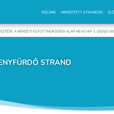
RÓLUNK
MINŐSÍTETT STRANDOK
EL
ESZTÉSE A NEMZETI EGYÜTTMŰKÖDÉSI ALAP NEAO-KP-1-2025/2-0
VENYFÜRDŐ STRAND