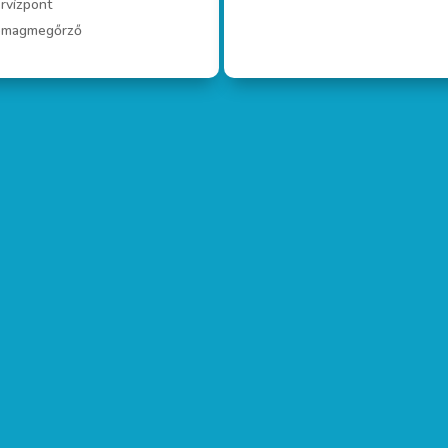
rvízpont
omagmegőrző