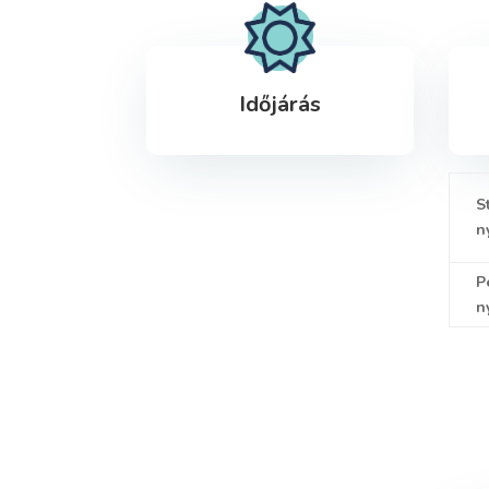
Időjárás
S
n
P
n