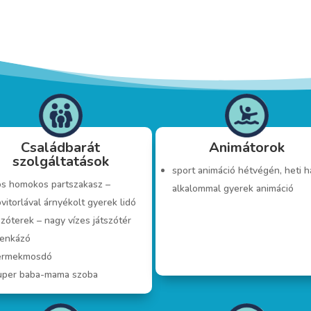
Családbarát
Animátorok
szolgáltatások
sport animáció hétvégén, heti 
ós homokos partszakasz –
alkalommal gyerek animáció
vitorlával árnyékolt gyerek lidó
szóterek – nagy vízes játszótér
lenkázó
ermekmosdó
uper baba-mama szoba