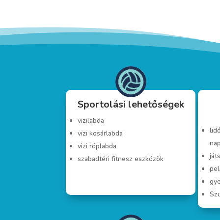
Sportolási lehetőségek
vizilabda
lid
vizi kosárlabda
nap
vizi röplabda
ját
szabadtéri fitnesz eszközök
pe
gy
Sz