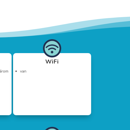
WiFi
három
van