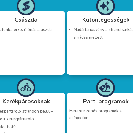
Csúszda
Különlegességek
atonba érkező óriáscsúszda
Madártanösvény a strand sarká
a nádas mellett
Kerékpárosoknak
Parti programok
Hetente zenés programok a
ékpártároló strandon belül –
színpadon
ett kerékpártároló
ike töltő