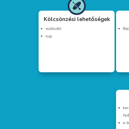
Kölcsönzési lehetőségek
vizibicikli
Bal
sup
ker
fed
e-b