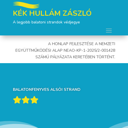
KÉK HULLÁM ZÁSZLÓ
A legjobb balatoni strandok védjegye
A HONLAP FEJLESZTÉSE A NEMZETI
EGYÜTTMŰKÖDÉSI ALAP NEAO-KP-1-2025/2-001428
SZÁMÚ PÁLYÁZATA KERETÉBEN TÖRTÉNT.
BALATONFENYVES ALSÓI STRAND