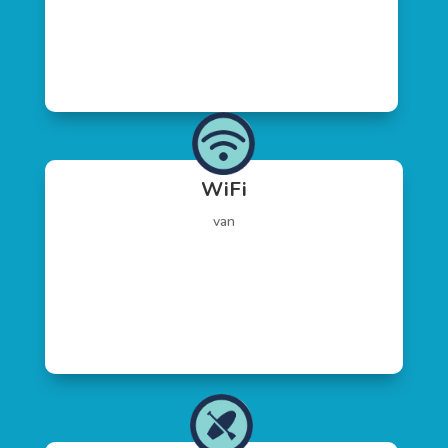
WiFi
van