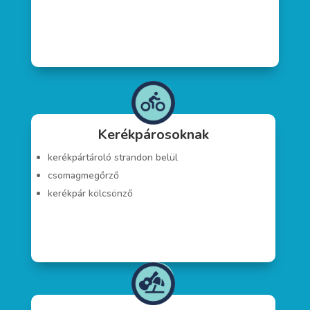
Kerékpárosoknak
kerékpártároló strandon belül
csomagmegőrző
kerékpár kölcsönző