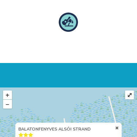
+
⤢
−
BALATONFENYVES ALSÓI STRAND