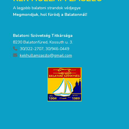
A legjobb balatoni strandok védjegye
Megmondjuk, hol fürödj a Balatonnál!
Balatoni Szövetség Titkársága
8230 Balatonfüred, Kossuth u. 3.
30/322-2707, 30/946-0449
kekhullamzaszlo@gmail.com