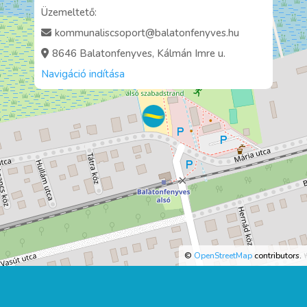
Üzemeltető:
kommunaliscsoport@balatonfenyves.hu
8646 Balatonfenyves, Kálmán Imre u.
Navigáció indítása
©
OpenStreetMap
contributors.