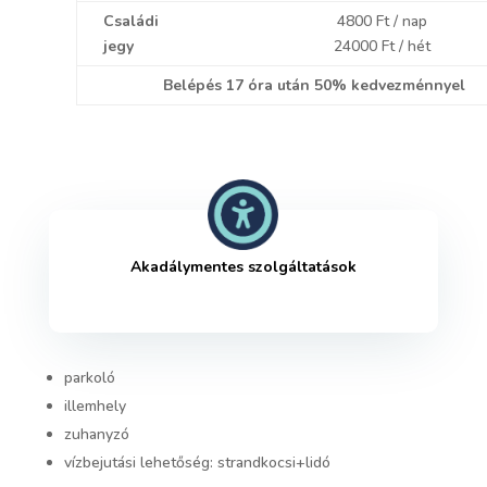
Családi
4800 Ft / nap
jegy
24000 Ft / hét
Belépés 17 óra után 50% kedvezménnyel
Akadálymentes szolgáltatások
parkoló
illemhely
zuhanyzó
vízbejutási lehetőség: strandkocsi+lidó