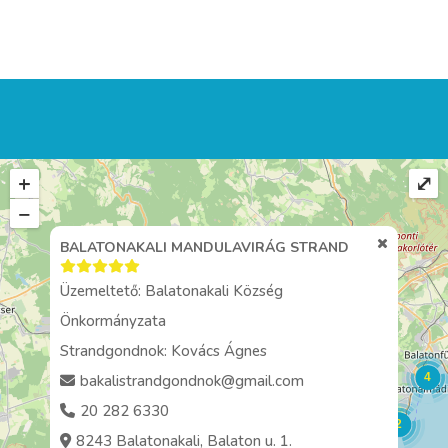
+
⤢
−
BALATONAKALI MANDULAVIRÁG STRAND
Üzemeltető: Balatonakali Község
Önkormányzata
Strandgondnok: Kovács Ágnes
4
bakalistrandgondnok@gmail.com
20 282 6330
2
8243 Balatonakali, Balaton u. 1.