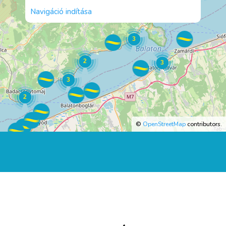
3
Navigáció indítása
3
2
3
3
2
©
OpenStreetMap
contributors.