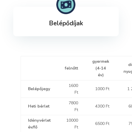
Belépődíjak
gyermek
d
felnőtt
(4-14
nyug
év)
1600
Belépőjegy
1000 Ft
1 
Ft
7800
Heti bérlet
4300 Ft
6
Ft
Idényvérlet
10000
6500 Ft
7
év/fő
Ft