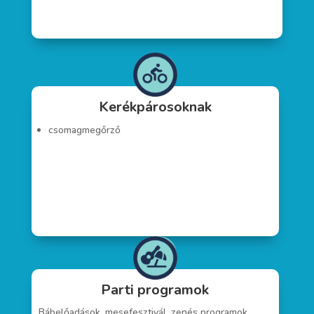
Kerékpárosoknak
csomagmegőrző
Parti programok
Bábelőadások, mesefesztivál, zenés programok