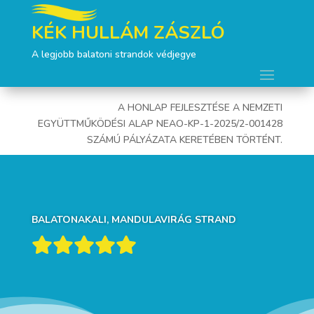
KÉK HULLÁM ZÁSZLÓ
A legjobb balatoni strandok védjegye
A HONLAP FEJLESZTÉSE A NEMZETI
EGYÜTTMŰKÖDÉSI ALAP NEAO-KP-1-2025/2-001428
SZÁMÚ PÁLYÁZATA KERETÉBEN TÖRTÉNT.
BALATONAKALI, MANDULAVIRÁG STRAND