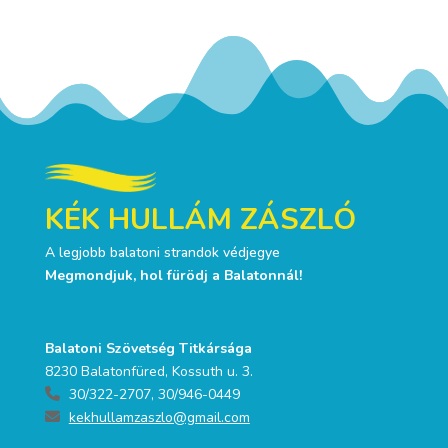
KÉK HULLÁM ZÁSZLÓ
A legjobb balatoni strandok védjegye
Megmondjuk, hol fürödj a Balatonnál!
Balatoni Szövetség Titkársága
8230 Balatonfüred, Kossuth u. 3.
30/322-2707, 30/946-0449
kekhullamzaszlo@gmail.com