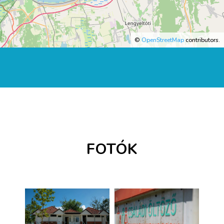
©
OpenStreetMap
contributors.
FOTÓK