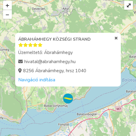
+
⤢
−
ÁBRAHÁMHEGY KÖZSÉGI STRAND
Üzemeltető: Ábrahámhegy
hivatal@abrahamhegy.hu
8256 Ábrahámhegy, hrsz 1040
Navigáció indítása