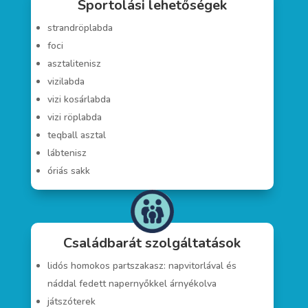
Sportolási lehetőségek
strandröplabda
foci
asztalitenisz
vizilabda
vizi kosárlabda
vizi röplabda
teqball asztal
lábtenisz
óriás sakk
Családbarát szolgáltatások
lidós homokos partszakasz: napvitorlával és
náddal fedett napernyőkkel árnyékolva
játszóterek