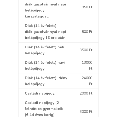
diákigazolvánnyal napi
950 Ft
belépőjegy
karszalaggal:
Diák (14 év felett)
diákigazolvánnyal napi
800 Ft
belépőjegy 16 óra után:
Diák (14 év felett) heti
3500 Ft
belépőjegy:
Diák (14 év felett) havi
13000
belépőjegy:
Ft
Diák (14 év felett) idény
24000
belépőjegy:
Ft
Családi napijegy:
2000 Ft
Családi napijegy (2
felnőtt és gyermekeik
3000 Ft
(6-14 éves korig)