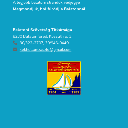
A legjobb balatoni strandok védjegye
Megmondjuk, hol fürödj a Balatonnál!
Balatoni Szövetség Titkársága
8230 Balatonfüred, Kossuth u. 3.
30/322-2707, 30/946-0449
kekhullamzaszlo@gmail.com