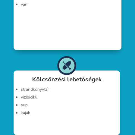
van
Kölcsönzési lehetőségek
strandkönyvtár
vizibicikli
sup
kajak