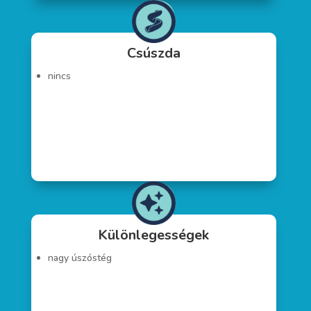
Csúszda
nincs
Különlegességek
nagy úszóstég