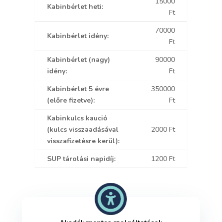
15000
Kabinbérlet heti:
Ft
70000
Kabinbérlet idény:
Ft
Kabinbérlet (nagy)
90000
idény:
Ft
Kabinbérlet 5 évre
350000
(előre fizetve):
Ft
Kabinkulcs kaució
(kulcs visszaadásával
2000 Ft
visszafizetésre kerül):
SUP tárolási napidíj:
1200 Ft