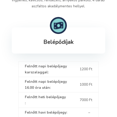
Ingyenes, kavicsos, rendezett, árnyékos parkoló, 4 darab
aszfaltos akadálymentes hellyel.
Belépődíjak
Felnőtt napi belépőjegy
1200 Ft
karszalaggal:
Felnőtt napi belépőjegy
1000 Ft
16.00 óra után:
Felnőtt heti belépőjegy
7000 Ft
:
Felnőtt havi belépőjegy:
–