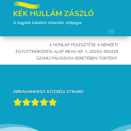
KÉK HULLÁM ZÁSZLÓ
A legjobb balatoni strandok védjegye
A HONLAP FEJLESZTÉSE A NEMZETI
EGYÜTTMŰKÖDÉSI ALAP NEAO-KP-1-2025/2-001428
SZÁMÚ PÁLYÁZATA KERETÉBEN TÖRTÉNT.
ÁBRAHÁMHEGY, KÖZSÉGI STRAND