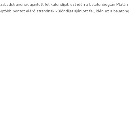
zabadstrandnak ajánlott fel különdíjat, ezt idén a balatonboglári Platán
több pontot elérő strandnak különdíjat ajánlott fel, idén ez a balatong