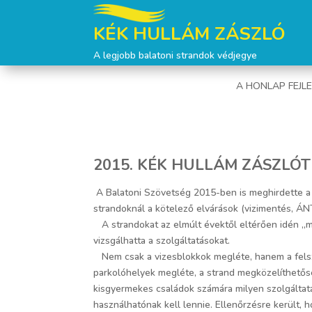
KÉK HULLÁM ZÁSZLÓ
A legjobb balatoni strandok védjegye
A HONLAP FEJL
2015. KÉK HULLÁM ZÁSZLÓ
A Balatoni Szövetség 2015-ben is meghirdette a 
strandoknál a kötelező elvárások (vizimentés, ÁNT
A strandokat az elmúlt évektől eltérően idén „mű
vizsgálhatta a szolgáltatásokat.
Nem csak a vizesblokkok megléte, hanem a felsze
parkolóhelyek megléte, a strand megközelíthetőség
kisgyermekes családok számára milyen szolgáltatá
használhatónak kell lennie. Ellenőrzésre került, 