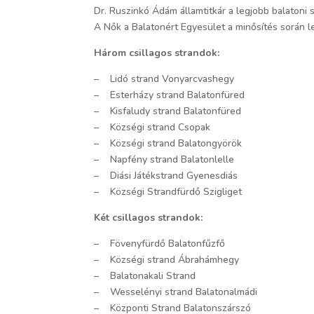
Dr. Ruszinkó Ádám államtitkár a legjobb balatoni s
A Nők a Balatonért Egyesület a minősítés során leg
Három csillagos strandok:
– Lidó strand Vonyarcvashegy
– Esterházy strand Balatonfüred
– Kisfaludy strand Balatonfüred
– Községi strand Csopak
– Községi strand Balatongyörök
– Napfény strand Balatonlelle
– Diási Játékstrand Gyenesdiás
– Községi Strandfürdő Szigliget
Két csillagos strandok:
– Fövenyfürdő Balatonfűzfő
– Községi strand Ábrahámhegy
– Balatonakali Strand
– Wesselényi strand Balatonalmádi
– Központi Strand Balatonszárszó