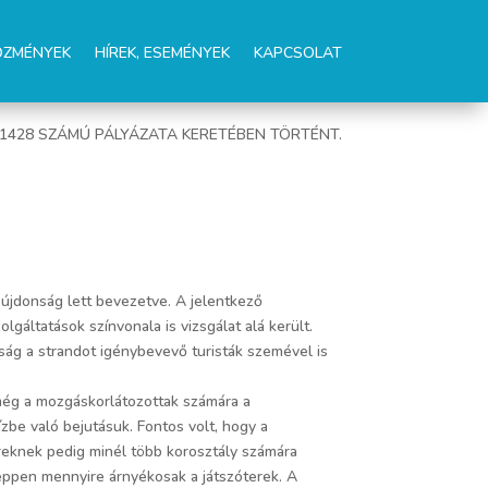
ŐZMÉNYEK
HÍREK, ESEMÉNYEK
KAPCSOLAT
01428 SZÁMÚ PÁLYÁZATA KERETÉBEN TÖRTÉNT.
újdonság lett bevezetve. A jelentkező
gáltatások színvonala is vizsgálat alá került.
ság a strandot igénybevevő turisták szemével is
 még a mozgáskorlátozottak számára a
ízbe való bejutásuk. Fontos volt, hogy a
ereknek pedig minél több korosztály számára
 éppen mennyire árnyékosak a játszóterek. A