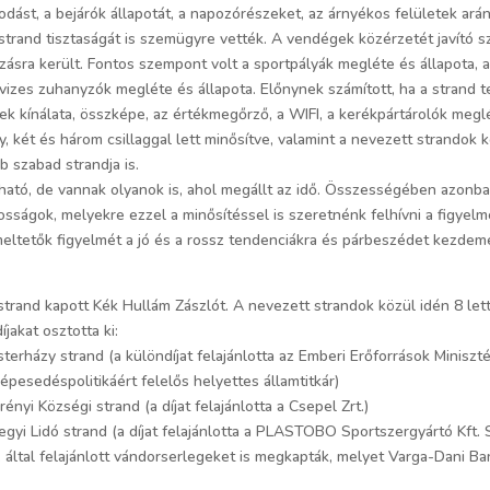
osodást, a bejárók állapotát, a napozórészeket, az árnyékos felületek ar
a strand tisztaságát is szemügyre vették. A vendégek közérzetét javító sz
zásra került. Fontos szempont volt a sportpályák megléte és állapota, a
vizes zuhanyzók megléte és állapota. Előnynek számított, ha a strand t
k kínálata, összképe, az értékmegőrző, a WIFI, a kerékpártárolók meglé
 két és három csillaggal lett minősítve, valamint a nevezett strandok k
b szabad strandja is.
ató, de vannak olyanok is, ahol megállt az idő. Összességében azonban
sságok, melyekre ezzel a minősítéssel is szeretnénk felhívni a figyelm
emeltetők figyelmét a jó és a rossz tendenciákra és párbeszédet kezde
nd kapott Kék Hullám Zászlót. A nevezett strandok közül idén 8 lett 
akat osztotta ki:
sterházy strand (a különdíjat felajánlotta az Emberi Erőforrások Miniszt
épesedéspolitikáért felelős helyettes államtitkár)
nyi Községi strand (a díjat felajánlotta a Csepel Zrt.)
egyi Lidó strand (a díjat felajánlotta a PLASTOBO Sportszergyártó Kft.
. által felajánlott vándorserlegeket is megkapták, melyet Varga-Dani Bar