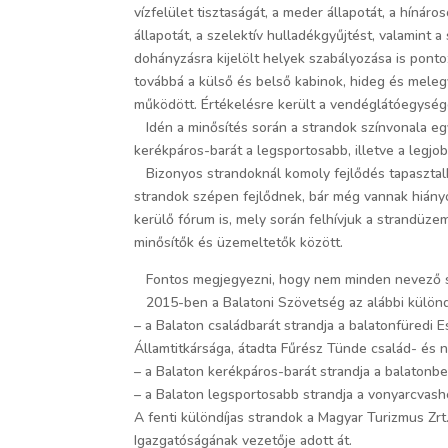
vízfelület tisztaságát, a meder állapotát, a hínár
állapotát, a szelektív hulladékgyűjtést, valamint 
dohányzásra kijelölt helyek szabályozása is ponto
továbbá a külső és belső kabinok, hideg és meleg
működött. Értékelésre került a vendéglátóegysége
Idén a minősítés során a strandok színvonala egy,
kerékpáros-barát a legsportosabb, illetve a legjob
Bizonyos strandoknál komoly fejlődés tapasztalh
strandok szépen fejlődnek, bár még vannak hiányo
kerülő fórum is, mely során felhívjuk a strandüz
minősítők és üzemeltetők között.
Fontos megjegyezni, hogy nem minden nevező stra
2015-ben a Balatoni Szövetség az alábbi különdíj
– a Balaton családbarát strandja a balatonfüredi E
Államtitkársága, átadta Fűrész Tünde család- és n
– a Balaton kerékpáros-barát strandja a balatonberé
– a Balaton legsportosabb strandja a vonyarcvash
A fenti különdíjas strandok a Magyar Turizmus Zrt
Igazgatóságának vezetője adott át.