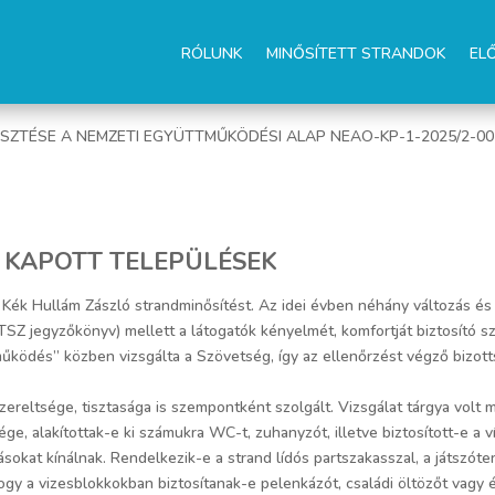
RÓLUNK
MINŐSÍTETT STRANDOK
EL
ESZTÉSE A NEMZETI EGYÜTTMŰKÖDÉSI ALAP NEAO-KP-1-2025/2-0
T KAPOTT TELEPÜLÉSEK
Kék Hullám Zászló strandminősítést. Az idei évben néhány változás és 
SZ jegyzőkönyv) mellett a látogatók kényelmét, komfortját biztosító szol
ködés” közben vizsgálta a Szövetség, így az ellenőrzést végző bizott
reltsége, tisztasága is szempontként szolgált. Vizsgálat tárgya volt
e, alakítottak-e ki számukra WC-t, zuhanyzót, illetve biztosított-e a v
sokat kínálnak. Rendelkezik-e a strand lídós partszakasszal, a játszót
hogy a vizesblokkokban biztosítanak-e pelenkázót, családi öltözőt vagy