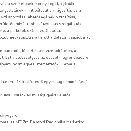
ányát, a szemetesek mennyiségét, a járdák
olgáltatások, mint például a virágosítás és a
 vízi sportolás lehetőségének biztosítása,
erületén minél több színvonalas szolgáltatás
te, a parkolók száma és állapota.
özül megválasztásra került a Balaton családbarát,
 elmondható, a Balaton vize tökéletes, a
et. Ezt a célt szolgálja az ősszel megrendezésre
ményezünk az egyes üzemeltetők, illetve a
három-, 14 kettő- és 6 egycsillagos minősítésű.
ériuma Család- és Ifjúságügyért Felelős
 Sárbogárd)
bara, az MT Zrt. Balatoni Regionális Marketing